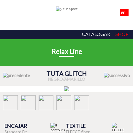
CATALOGAR
SHOP
Relax Line
TUTA GLITCH
NEGRO/AMARILLO
ENCAJAR
TEXTILE
Standard Fit
FLEECE fiber