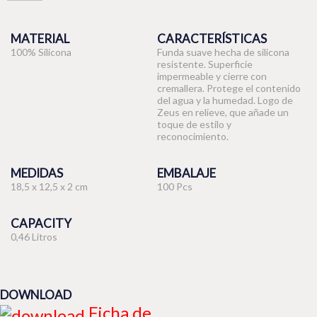
MATERIAL
CARACTERÍSTICAS
100% Silicona
Funda suave hecha de silicona
resistente. Superficie
impermeable y cierre con
cremallera. Protege el contenido
del agua y la humedad. Logo de
Zeus en relieve, que añade un
toque de estilo y
reconocimiento.
MEDIDAS
EMBALAJE
18,5 x 12,5 x 2 cm
100 Pcs
CAPACITY
0,46 Litros
DOWNLOAD
Ficha de