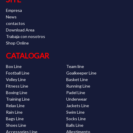
Empresa
News
contactos
Download Area
Trabaja con nosotros
Shop Online
CATALOGAR
Box Line
Team line
Football Line
Goalkeeper Line
Volley Line
Basket Line
Fitness Line
Running Line
Boxing Line
Padel Line
Training Line
Underwear
Relax Line
Jackets Line
Rain Line
Swim Line
Bags Line
Socks Line
Shoes Line
Balls Line
Accessories Line
Allestimento