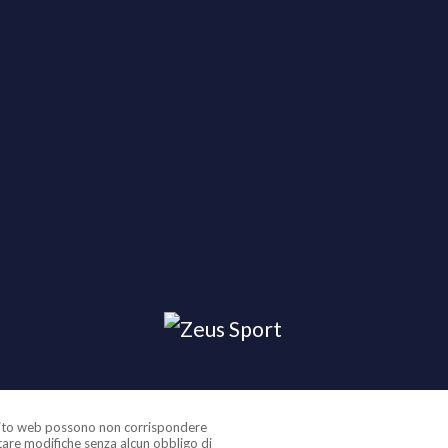
o sito web possono non corrispondere
rtare modifiche senza alcun obbligo di