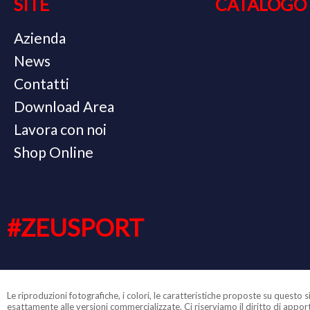
SITE
CATALOGO
Azienda
News
Contatti
Download Area
Lavora con noi
Shop Online
#ZEUSPORT
Le riproduzioni fotografiche, i colori, le caratteristiche proposte su quest
esattamente alle versioni commercializzate. Ci riserviamo il diritto di appo