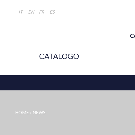
IT
EN
FR
ES
C
CATALOGO
HOME
/ NEWS