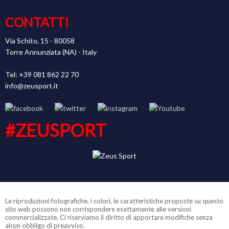
CONTATTI
Via Schito, 15 - 80058
Torre Annunziata (NA) - Italy
Tel: +39 081 862 22 70
info@zeusport.it
#ZEUSPORT
Le riproduzioni fotografiche, i colori, le caratteristiche proposte su questo
sito web possono non corrispondere esattamente alle versioni
commercializzate. Ci riserviamo il diritto di apportare modifiche senza
alcun obbligo di preavviso.